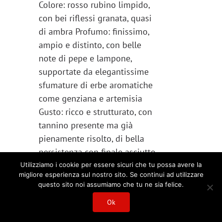
Colore: rosso rubino limpido,
con bei riflessi granata, quasi
di ambra Profumo: finissimo,
ampio e distinto, con belle
note di pepe e lampone,
supportate da elegantissime
sfumature di erbe aromatiche
come genziana e artemisia
Gusto: ricco e strutturato, con
tannino presente ma già
pienamente risolto, di bella
persistenza con finale asciutto
e appagante
Utilizziamo i cookie per essere sicuri che tu possa avere la
migliore esperienza sul nostro sito. Se continui ad utilizzare
Temperatura consigliata
18 –
questo sito noi assumiamo che tu ne sia felice.
20 °C.
Ok
Terreni
Marne calcaree in
prossimità del Bricco Santa