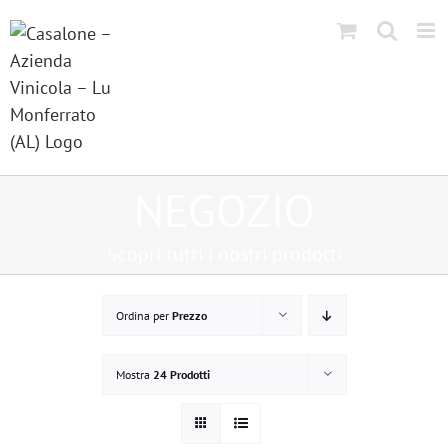
Salta
al
contenuto
NEGOZIO
Scopri tutti i nostri prodotti
Ordina per
Prezzo
Mostra
24 Prodotti