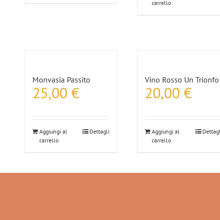
carrello
Monvasia Passito
Vino Rosso Un Trionfo
25,00
€
20,00
€
Aggiungi al
Dettagli
Aggiungi al
Dettagl
carrello
carrello