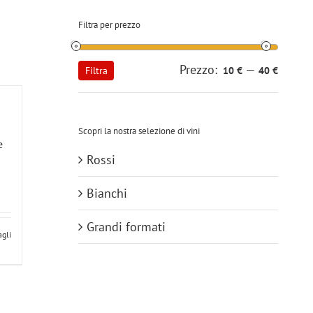
Filtra per prezzo
Prezzo:
—
Prezzo
Prezzo
Filtra
10 €
40 €
Min
Max
Scopri la nostra selezione di vini
e
Rossi
Bianchi
Grandi formati
agli