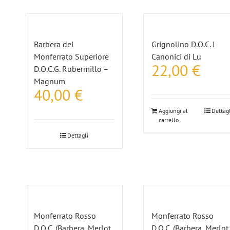
Barbera del
Grignolino D.O.C. I
Monferrato Superiore
Canonici di Lu
22,00
€
D.O.C.G. Rubermillo –
Magnum
40,00
€
Aggiungi al
Dettagl
carrello
Dettagli
Monferrato Rosso
Monferrato Rosso
D.O.C. (Barbera, Merlot,
D.O.C. (Barbera, Merlot