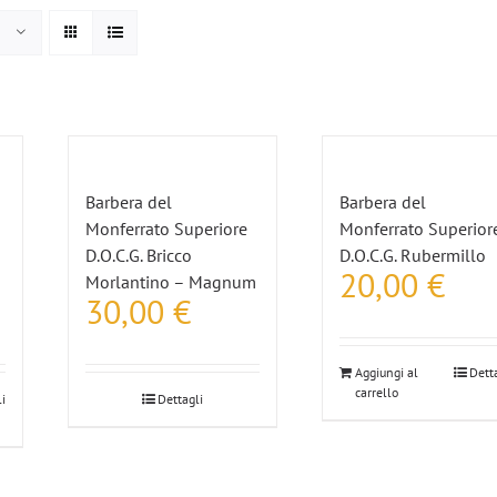
Barbera del
Barbera del
Monferrato Superiore
Monferrato Superior
D.O.C.G. Bricco
D.O.C.G. Rubermillo
20,00
€
Morlantino – Magnum
30,00
€
Aggiungi al
Dett
carrello
i
Dettagli