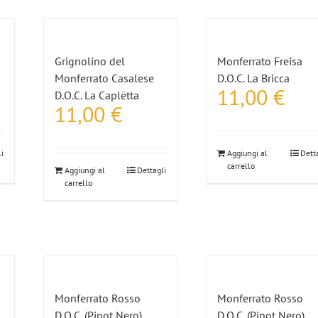
Grignolino del
Monferrato Freisa
Monferrato Casalese
D.O.C. La Bricca
11,00
€
D.O.C. La Caplëtta
11,00
€
i
Aggiungi al
Dett
carrello
Aggiungi al
Dettagli
carrello
Monferrato Rosso
Monferrato Rosso
,
D.O.C. (Pinot Nero)
D.O.C. (Pinot Nero)