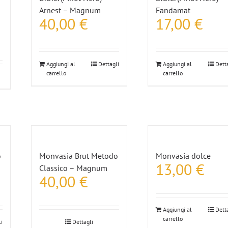
Arnest – Magnum
Fandamat
40,00
€
17,00
€
Aggiungi al
Dettagli
Aggiungi al
Dett
carrello
carrello
o
Monvasia Brut Metodo
Monvasia dolce
13,00
€
Classico – Magnum
40,00
€
Aggiungi al
Dett
carrello
i
Dettagli