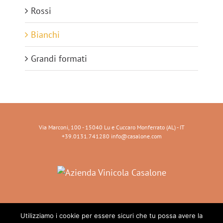
Rossi
Bianchi
Grandi formati
Via Marconi, 100 - 15040 Lu e Cuccaro Monferrato (AL) - IT
+39.0131.741280 info@casalone.com
follow us
Utilizziamo i cookie per essere sicuri che tu possa avere la