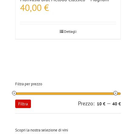
40,00
€
Dettagli
Filtra per prezzo
Prezzo:
—
Prezzo
Prezzo
Filtra
10 €
40 €
Min
Max
Scopri la nostra selezione di vini