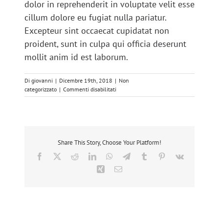
dolor in reprehenderit in voluptate velit esse
cillum dolore eu fugiat nulla pariatur.
Excepteur sint occaecat cupidatat non
proident, sunt in culpa qui officia deserunt
mollit anim id est laborum.
Di
giovanni
|
Dicembre 19th, 2018
|
Non
su
categorizzato
|
Commenti disabilitati
news2
Share This Story, Choose Your Platform!
Facebook
Twitter
Reddit
LinkedIn
WhatsApp
Telegram
Tumblr
Pinterest
Vk
Xing
Email