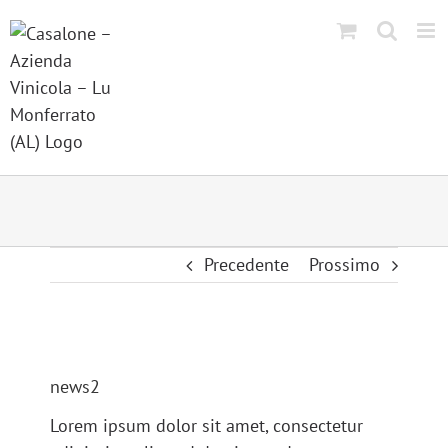
Salta
al
contenuto
Precedente
Prossimo
Ingrandisci
immagine
news2
Lorem ipsum dolor sit amet, consectetur