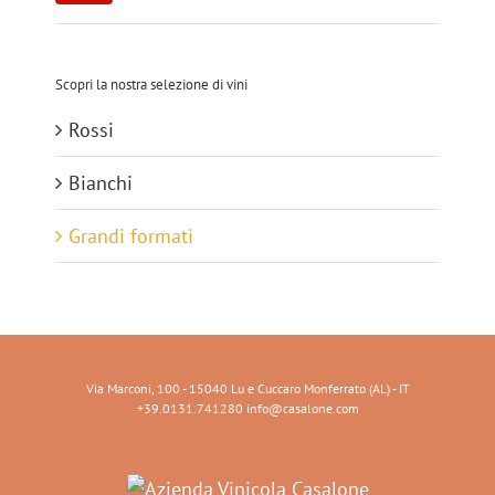
Min
Max
Scopri la nostra selezione di vini
Rossi
Bianchi
Grandi formati
Via Marconi, 100 - 15040 Lu e Cuccaro Monferrato (AL) - IT
+39.0131.741280 info@casalone.com