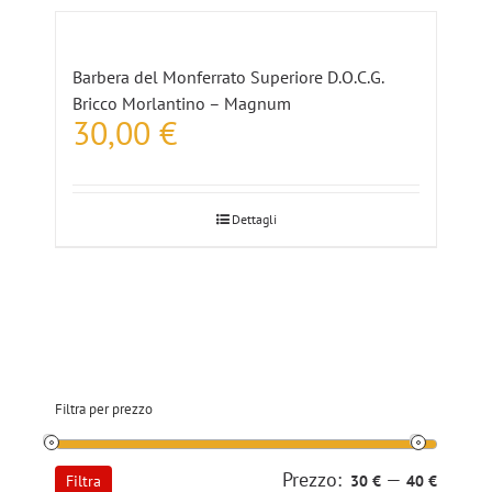
Barbera del Monferrato Superiore D.O.C.G.
Bricco Morlantino – Magnum
30,00
€
Dettagli
Filtra per prezzo
Prezzo:
—
Prezzo
Prezzo
Filtra
30 €
40 €