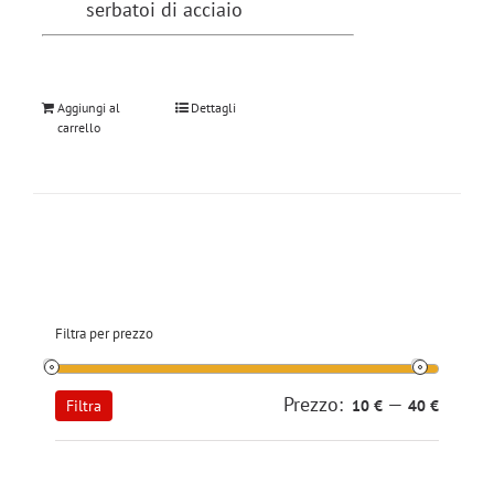
serbatoi di acciaio
Aggiungi al
Dettagli
carrello
Filtra per prezzo
Prezzo:
—
Prezzo
Prezzo
Filtra
10 €
40 €
Min
Max