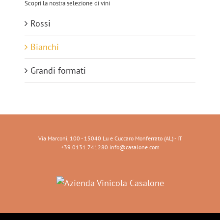
Scopri la nostra selezione di vini
Rossi
Bianchi
Grandi formati
Via Marconi, 100 - 15040 Lu e Cuccaro Monferrato (AL) - IT
+39.0131.741280 info@casalone.com