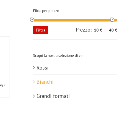
Filtra per prezzo
Prezzo:
—
Prezzo
Prezzo
Filtra
10 €
40 €
Min
Max
Scopri la nostra selezione di vini
Rossi
Bianchi
agli
Grandi formati