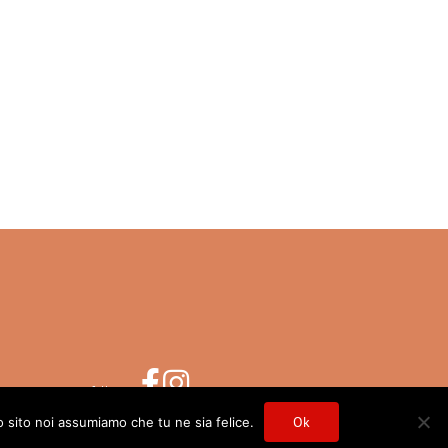
follow us
 CASALONE AZIENDA VINICOLA 2018
Ok
o sito noi assumiamo che tu ne sia felice.