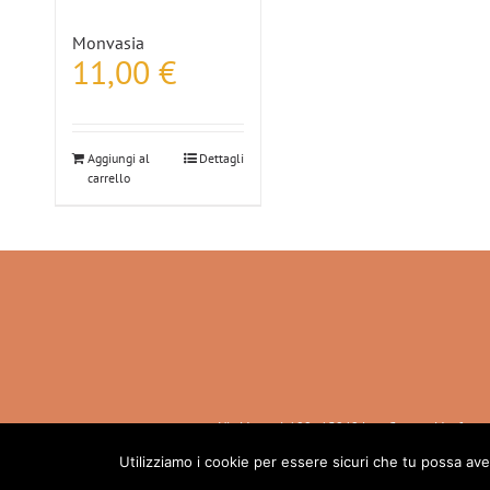
Monvasia
11,00
€
Aggiungi al
Dettagli
carrello
Via Marconi, 100 - 15040 Lu e Cuccaro Monferra
(AL) - IT +39.0131.741280 info@casalone.com
Utilizziamo i cookie per essere sicuri che tu possa ave