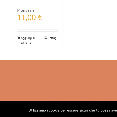
Monvasia
11,00
€
Aggiungi al
Dettagli
carrello
Via Marconi, 100 - 15040 Lu e Cuccaro Monferra
(AL) - IT +39.0131.741280 info@casalone.com
Utilizziamo i cookie per essere sicuri che tu possa ave