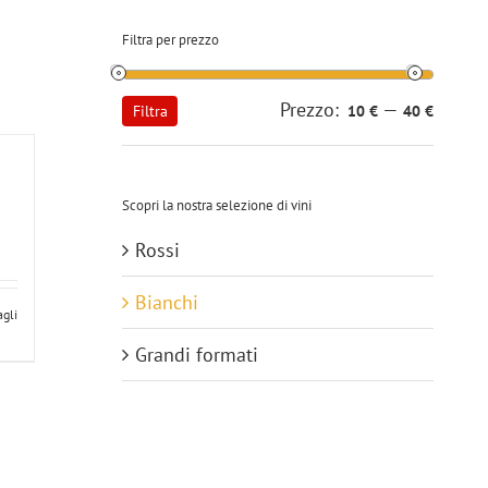
Filtra per prezzo
Prezzo:
—
Prezzo
Prezzo
Filtra
10 €
40 €
Min
Max
Scopri la nostra selezione di vini
Rossi
Bianchi
agli
Grandi formati