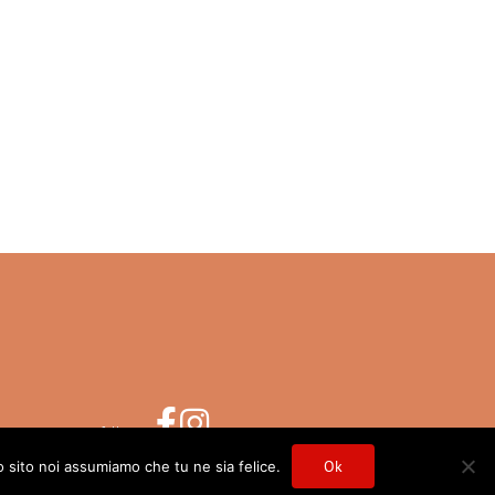
follow us
 CASALONE AZIENDA VINICOLA 2018
Ok
o sito noi assumiamo che tu ne sia felice.